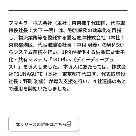
フマキラー株式会社（本社：東京都千代田区、代表取
締役社長：大下 一明）は、物流業務の効率化を目指
お問い合わせ
し、物流業務等を委託する愛宕倉庫株式会社（本社：
東京都港区、代表取締役社長：中村 明義）のWMSか
らシステム連携を行い、
JPRが
提供する納品伝票電子
化・共有システム「
DD Plus（ディーディープラ
JPRオンラインショップ
X-Web 利用者ログイン
ス）
」を導入しました。 本導入にあたっては、株式会
社TSUNAGUTE（本社：東京都千代田区、代表取締役
© Japan Pallet Rental Corporation.
社長：野町 雅俊）が導入支援を行い、４社連携のもと
で運用を開始いたしました。
本リリースの詳細はこちら