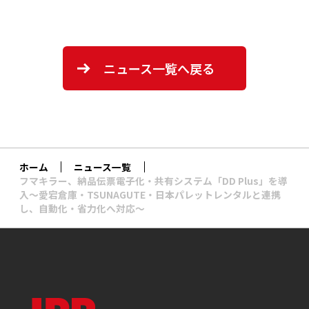
ニュース一覧へ戻る
ホーム
ニュース一覧
フマキラー、納品伝票電子化・共有システム「DD Plus」を導
入～愛宕倉庫・TSUNAGUTE・日本パレットレンタルと連携
し、自動化・省力化へ対応～