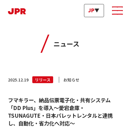
JP
EN
CH
ニュース
企業情報
サービス・ソリューション
2025.12.19
リリース
お知らせ
製品
導入事例
イベント
フマキラー、納品伝票電子化・共有システム
ニュース
「DD Plus」を導入～愛宕倉庫・
採用
TSUNAGUTE・日本パレットレンタルと連携
し、自動化・省力化へ対応～