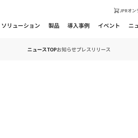
JPRオ
・ソリューション
製品
導入事例
イベント
ニ
ービス・ソリューション一覧
企業情報TOP
ニュースTOP
製品一覧
企業理念
製品のレンタル
会社概要
お知らせ
レンタルパレットサービスについ
事業・サービス概要
プレスリリース
製品の購入
CSR活動