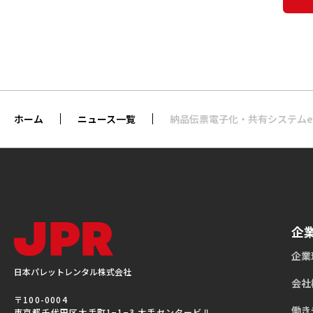
ホーム
ニュース一覧
納品伝票電子化・共有システムep
企
企業
日本パレットレンタル株式会社
会社
〒100-0004
働き
東京都千代田区大手町1−1−3 大手センタービル