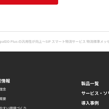
alDD Plus の汎用性が向上～SIP スマート物流サービス 物流標準メ
業情報
製品一覧
理念
サービス・ソ
概要
導入事例
やすい環境づくり